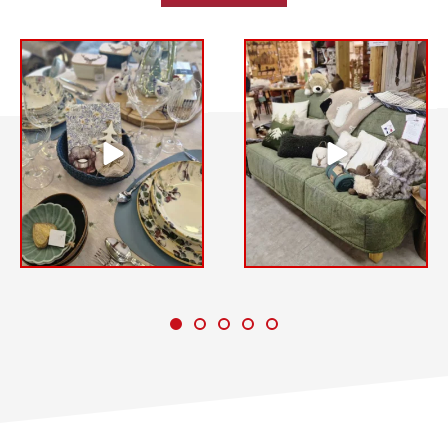
L`art de recevoir commence par
L`été s`invite en boutique. ☀️🌿
une belle table.
Des nouveautés déco, une
✨️ L`Atelier de Théo • Châtel
ambiance chaleureuse et
l`esprit montagne qui fait toute
#artdelatable #decotable
la différence. À découvrir à
...
#Chatel #portesdusoleil
#chablais