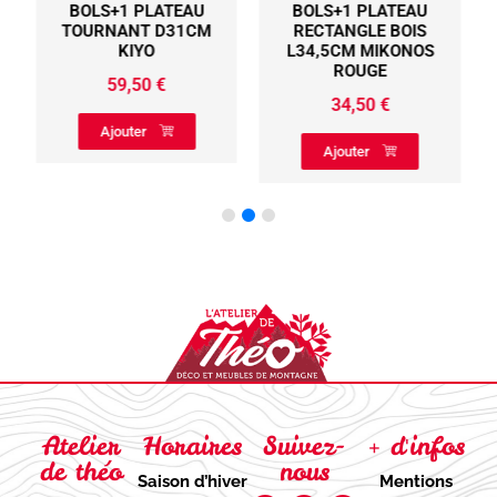
S
BOLS+1 PLATEAU
BOLS+1 PLATEAU
TOURNANT D31CM
RECTANGLE BOIS
KIYO
L34,5CM MIKONOS
ROUGE
59,50
€
34,50
€
Ajouter
Ajouter
Atelier
Horaires
Suivez-
+ d'infos
de théo
nous
Saison d’hiver
Mentions