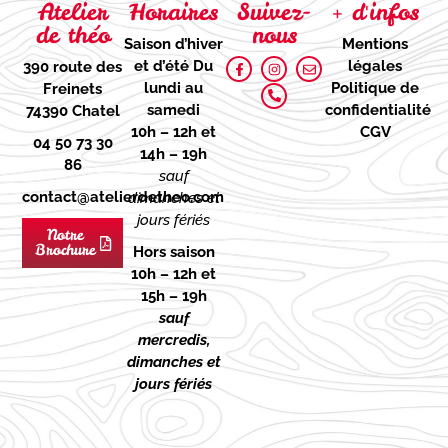
Atelier
Horaires
Suivez-
+ d'infos
de théo
nous
Saison d’hiver
Mentions
et d’été
Du
légales
390 route des
lundi au
Politique de
Freinets
samedi
confidentialité
74390 Chatel
10h – 12h et
CGV
04 50 73 30
14h – 19h
86
sauf
contact@atelierdetheo.com
dimanches et
jours fériés
Notre
Brochure
Hors saison
10h – 12h et
15h – 19h
sauf
mercredis,
dimanches et
jours fériés