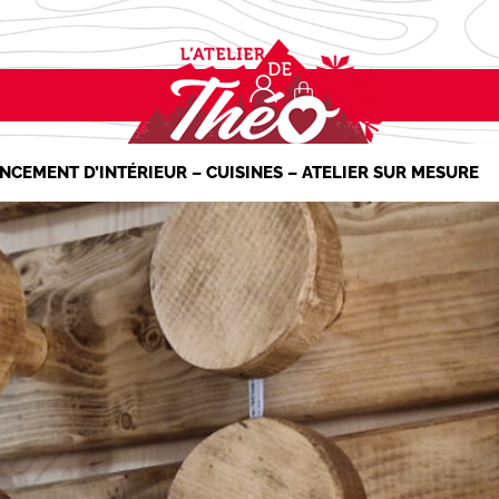
NCEMENT D’INTÉRIEUR – CUISINES – ATELIER SUR MESURE