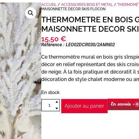
ACCUEIL
/
ACCESSOIRES BOIS ET METAL
/
THERMOMÈ
MAISONNETTE DECOR SKIS FLOCON
THERMOMETRE EN BOIS 
MAISONNETTE DECOR SK
15,50
€
Référence : LEO02DCR030/2AMN02
Ce thermomètre mural en bois gris s’inspir
décor en relief représentant des skis crois
de neige. À la fois pratique et décoratif, i
décoration de style chalet moderne ou am
En stock
En savoir +
Ajouter au panier