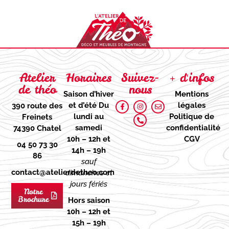
Atelier
Horaires
Suivez-
+ d'infos
de théo
nous
Saison d’hiver
Mentions
et d’été
Du
légales
390 route des
lundi au
Politique de
Freinets
samedi
confidentialité
74390 Chatel
10h – 12h et
CGV
04 50 73 30
14h – 19h
86
sauf
contact@atelierdetheo.com
dimanches et
jours fériés
Notre
Brochure
Hors saison
10h – 12h et
15h – 19h