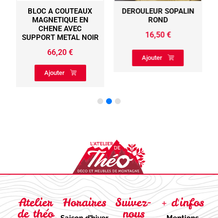
BLOC A COUTEAUX
DEROULEUR SOPALIN
MAGNETIQUE EN
ROND
CHENE AVEC
16,50
€
SUPPORT METAL NOIR
66,20
€
Ajouter
Ajouter
Atelier
Horaires
Suivez-
+ d'infos
de théo
nous
Saison d’hiver
Mentions