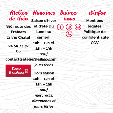
Atelier
Horaires
Suivez-
+ d'infos
de théo
nous
Saison d’hiver
Mentions
et d’été
Du
légales
390 route des
lundi au
Politique de
Freinets
samedi
confidentialité
74390 Chatel
10h – 12h et
CGV
04 50 73 30
14h – 19h
86
sauf
contact@atelierdetheo.com
dimanches et
jours fériés
Notre
Brochure
Hors saison
10h – 12h et
15h – 19h
sauf
mercredis,
dimanches et
jours fériés