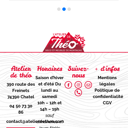
Atelier
Horaires
Suivez-
+ d'infos
de théo
nous
Saison d’hiver
Mentions
et d’été
Du
légales
390 route des
lundi au
Politique de
Freinets
samedi
confidentialité
74390 Chatel
10h – 12h et
CGV
04 50 73 30
14h – 19h
86
sauf
contact@atelierdetheo.com
dimanches et