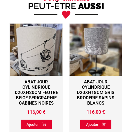
PEUT-ÊTRE
AUSSI
ABAT JOUR
LAMPE EVASEE
CYLINDRIQUE
MALAWI MARRON
E
D20XH18CM GRIS
CLAIR AVEC DECOUPE
BRODERIE SAPINS
RONDS H45CM
BLANCS
72,30
€
116,00
€
Ajouter
Ajouter