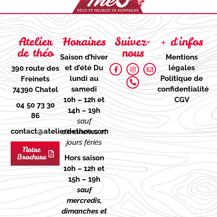
Atelier
Horaires
Suivez-
+ d'infos
de théo
nous
Saison d’hiver
Mentions
et d’été
Du
légales
390 route des
lundi au
Politique de
Freinets
samedi
confidentialité
74390 Chatel
10h – 12h et
CGV
04 50 73 30
14h – 19h
86
sauf
contact@atelierdetheo.com
dimanches et
jours fériés
Notre
Brochure
Hors saison
10h – 12h et
15h – 19h
sauf
mercredis,
dimanches et