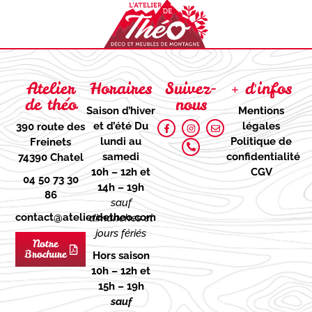
Atelier
Horaires
Suivez-
+ d'infos
de théo
nous
Saison d’hiver
Mentions
et d’été
Du
légales
390 route des
lundi au
Politique de
Freinets
samedi
confidentialité
74390 Chatel
10h – 12h et
CGV
04 50 73 30
14h – 19h
86
sauf
contact@atelierdetheo.com
dimanches et
jours fériés
Notre
Brochure
Hors saison
10h – 12h et
15h – 19h
sauf