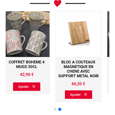
4
BLOC A COUTEAUX
COFFRET BOHEME 4
MAGNETIQUE EN
MUGS 30CL
CHENE AVEC
42,90
€
SUPPORT METAL NOIR
66,20
€
Ajouter
Ajouter