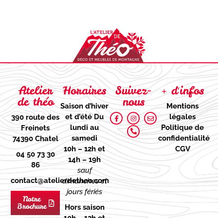
Atelier
Horaires
Suivez-
+ d'infos
de théo
nous
Saison d’hiver
Mentions
et d’été
Du
légales
390 route des
lundi au
Politique de
Freinets
samedi
confidentialité
74390 Chatel
10h – 12h et
CGV
04 50 73 30
14h – 19h
86
sauf
contact@atelierdetheo.com
dimanches et
jours fériés
Notre
Brochure
Hors saison