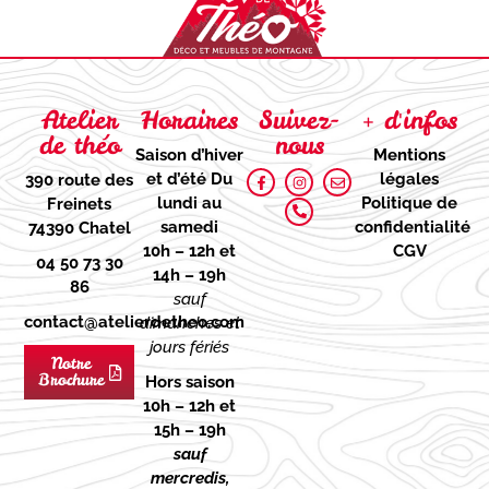
Atelier
Horaires
Suivez-
+ d'infos
de théo
nous
Saison d’hiver
Mentions
et d’été
Du
légales
390 route des
lundi au
Politique de
Freinets
samedi
confidentialité
74390 Chatel
10h – 12h et
CGV
04 50 73 30
14h – 19h
86
sauf
contact@atelierdetheo.com
dimanches et
jours fériés
Notre
Brochure
Hors saison
10h – 12h et
15h – 19h
sauf
mercredis,