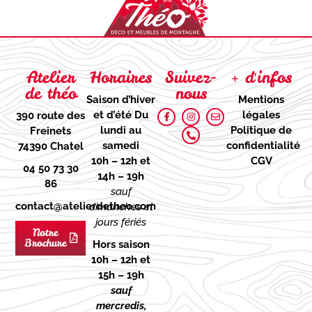
Atelier
Horaires
Suivez-
+ d'infos
de théo
nous
Saison d’hiver
Mentions
et d’été
Du
légales
390 route des
lundi au
Politique de
Freinets
samedi
confidentialité
74390 Chatel
10h – 12h et
CGV
04 50 73 30
14h – 19h
86
sauf
contact@atelierdetheo.com
dimanches et
jours fériés
Notre
Brochure
Hors saison
10h – 12h et
15h – 19h
sauf
mercredis,