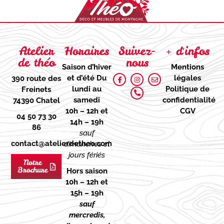
Atelier
Horaires
Suivez-
+ d'infos
de théo
nous
Saison d’hiver
Mentions
et d’été
Du
légales
390 route des
lundi au
Politique de
Freinets
samedi
confidentialité
74390 Chatel
10h – 12h et
CGV
04 50 73 30
14h – 19h
86
sauf
contact@atelierdetheo.com
dimanches et
jours fériés
Notre
Brochure
Hors saison
10h – 12h et
15h – 19h
sauf
mercredis,