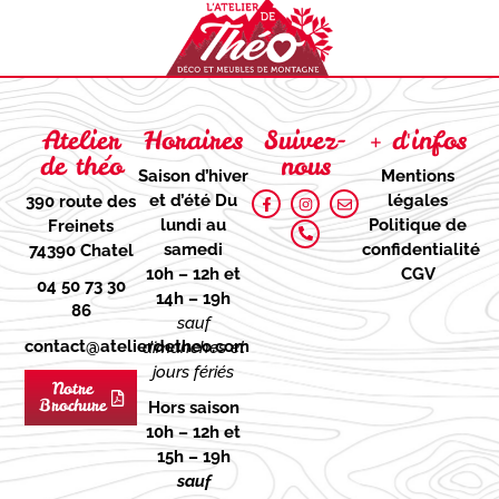
Atelier
Horaires
Suivez-
+ d'infos
de théo
nous
Saison d’hiver
Mentions
et d’été
Du
légales
390 route des
lundi au
Politique de
Freinets
samedi
confidentialité
74390 Chatel
10h – 12h et
CGV
04 50 73 30
14h – 19h
86
sauf
contact@atelierdetheo.com
dimanches et
jours fériés
Notre
Brochure
Hors saison
10h – 12h et
15h – 19h
sauf