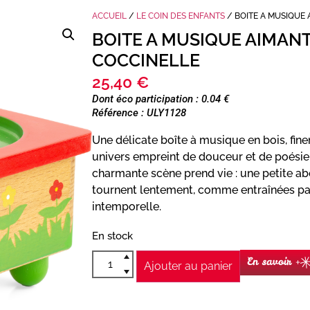
ACCUEIL
/
LE COIN DES ENFANTS
/ BOITE A MUSIQUE 
BOITE A MUSIQUE AIMANT
COCCINELLE
25,40
€
Dont éco participation : 0.04 €
Référence : ULY1128
Une délicate boîte à musique en bois, fine
univers empreint de douceur et de poésie
charmante scène prend vie : une petite abe
tournent lentement, comme entraînées pa
intemporelle.
En stock
En savoir +
Ajouter au panier