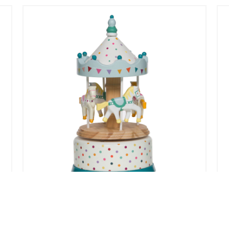
F
TAMBOURIN EN BOIS BLANC ET
ROUGES AVEC ETOILES +12MOIS
17,50
€