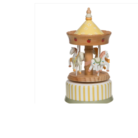
USEL
BOITE A MUSIQUE CARROUSEL FESTI
POIS MULTICOLORS
35,60
€