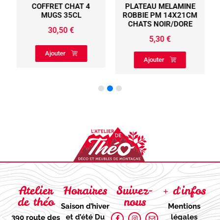
COFFRET CHAT 4
PLATEAU MELAMINE
MUGS 35CL
ROBBIE PM 14X21CM
CHATS NOIR/DORE
30,50
€
5,30
€
Ajouter
Ajouter
Atelier
Horaires
Suivez-
+ d'infos
de théo
nous
Saison d’hiver
Mentions
et d’été
Du
légales
390 route des