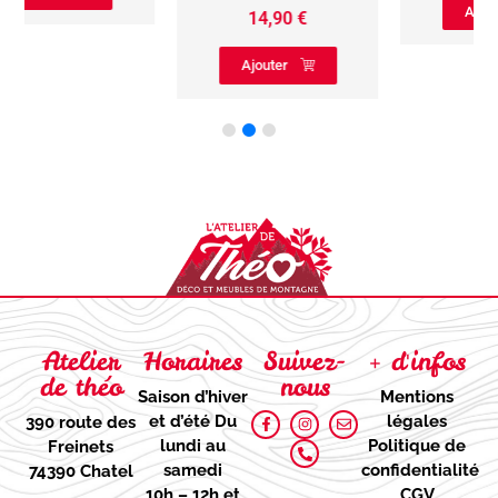
Ajouter
14,90
€
Ajouter
Atelier
Horaires
Suivez-
+ d'infos
de théo
nous
Saison d’hiver
Mentions
et d’été
Du
légales
390 route des
lundi au
Politique de
Freinets
samedi
confidentialité
74390 Chatel
10h – 12h et
CGV