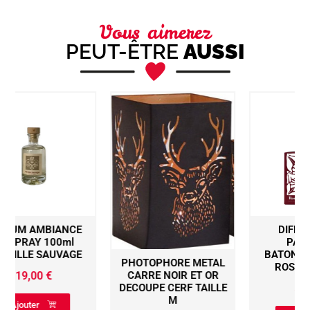
Vous aimerez
PEUT-ÊTRE
AUSSI
DIFFUSEUR DE
PARFUM A
BATONNETS 450ML
PHOTOPHORE METAL
ROSE POURPRE
CARRE NOIR ET OR
59,90
€
DECOUPE CERF TAILLE
M