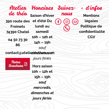
Atelier
Horaires
Suivez-
+ d'infos
de théo
nous
Saison d’hiver
Mentions
et d’été
Du
légales
390 route des
lundi au
Politique de
Freinets
samedi
confidentialité
74390 Chatel
10h – 12h et
CGV
04 50 73 30
14h – 19h
86
sauf
contact@atelierdetheo.com
dimanches et
jours fériés
Notre
Brochure
Hors saison
10h – 12h et
15h – 19h
sauf
mercredis,
dimanches et
jours fériés