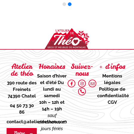
Atelier
Horaires
Suivez-
+ d'infos
de théo
nous
Saison d’hiver
Mentions
et d’été
Du
légales
390 route des
lundi au
Politique de
Freinets
samedi
confidentialité
74390 Chatel
10h – 12h et
CGV
04 50 73 30
14h – 19h
86
sauf
contact@atelierdetheo.com
dimanches et
jours fériés
Notre