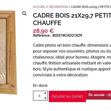
ACCUEIL
/
DÉCORATION
/ CADRE BOIS 21X29,7 PETIT
CADRE BOIS 21X29,7 PETI
CHAUFFE
28,90
€
Référence : BOIS74CAD21X29
Cadre photo en bois chauffé, dimensions 2
pour exposer vos souvenirs, photos ou illu
chaleureux, idéal pour bureau, étagère, m
chauffé, finition artisanale mettant en val
bois. Style authentique et rustique appor
conviviale à votre décoration.
En stock
En savoir +
Ajouter au panier