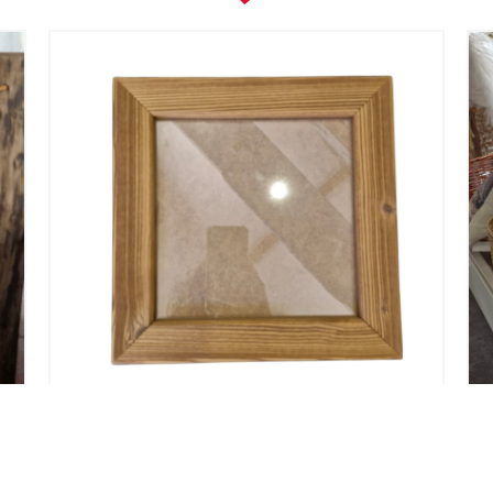
DECOR MURAL CERF ARBRES
‘BIENVENUE’ BOIS ET METAL MARRON