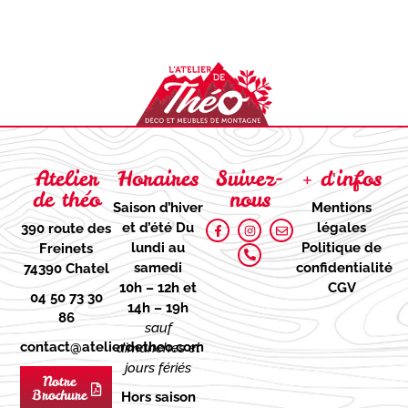
Atelier
Horaires
Suivez-
+ d'infos
de théo
nous
Saison d’hiver
Mentions
et d’été
Du
légales
390 route des
lundi au
Politique de
Freinets
samedi
confidentialité
74390 Chatel
10h – 12h et
CGV
04 50 73 30
14h – 19h
86
sauf
contact@atelierdetheo.com
dimanches et
jours fériés
Notre
Brochure
Hors saison