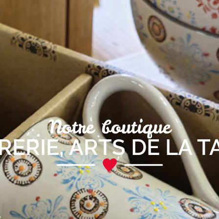
Notre boutique
RERIE
,
ARTS DE LA T