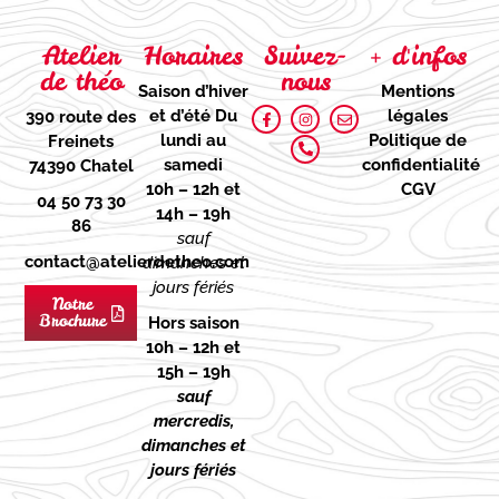
Atelier
Horaires
Suivez-
+ d'infos
de théo
nous
Saison d’hiver
Mentions
et d’été
Du
légales
390 route des
lundi au
Politique de
Freinets
samedi
confidentialité
74390 Chatel
10h – 12h et
CGV
04 50 73 30
14h – 19h
86
sauf
contact@atelierdetheo.com
dimanches et
jours fériés
Notre
Brochure
Hors saison
10h – 12h et
15h – 19h
sauf
mercredis,
dimanches et
jours fériés