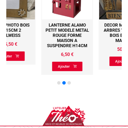
LANTERNE ALAMO
DECOR MURAL CERF
PETIT MODELE METAL
ARBRES ‘BIENVENUE’
ROUGE FORME
BOIS ET METAL
MAISON A
MARRON
SUSPENDRE H14CM
50,00
€
6,50
€
Ajouter
Ajouter