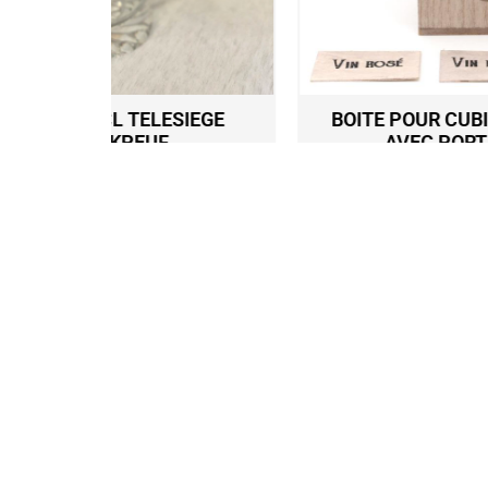
SIEGE
BOITE POUR CUBI DE VIN 3L EN BOIS
AVEC PORTE ETIQUETTE
28,90
€
Ajouter