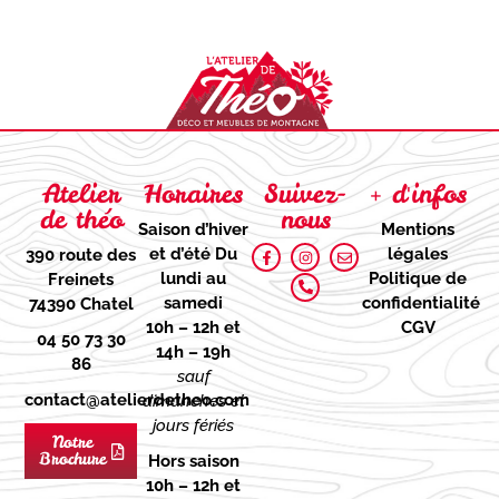
Atelier
Horaires
Suivez-
+ d'infos
de théo
nous
Saison d’hiver
Mentions
et d’été
Du
légales
390 route des
lundi au
Politique de
Freinets
samedi
confidentialité
74390 Chatel
10h – 12h et
CGV
04 50 73 30
14h – 19h
86
sauf
contact@atelierdetheo.com
dimanches et
jours fériés
Notre
Brochure
Hors saison
10h – 12h et