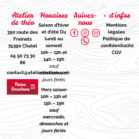
Atelier
Horaires
Suivez-
+ d'infos
de théo
nous
Saison d’hiver
Mentions
et d’été
Du
légales
390 route des
lundi au
Politique de
Freinets
samedi
confidentialité
74390 Chatel
10h – 12h et
CGV
04 50 73 30
14h – 19h
86
sauf
contact@atelierdetheo.com
dimanches et
jours fériés
Notre
Brochure
Hors saison
10h – 12h et
15h – 19h
sauf
mercredis,
dimanches et
jours fériés