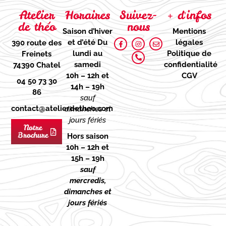
Atelier
Horaires
Suivez-
+ d'infos
de théo
nous
Saison d’hiver
Mentions
et d’été
Du
légales
390 route des
lundi au
Politique de
Freinets
samedi
confidentialité
74390 Chatel
10h – 12h et
CGV
04 50 73 30
14h – 19h
86
sauf
contact@atelierdetheo.com
dimanches et
jours fériés
Notre
Brochure
Hors saison
10h – 12h et
15h – 19h
sauf
mercredis,
dimanches et
jours fériés