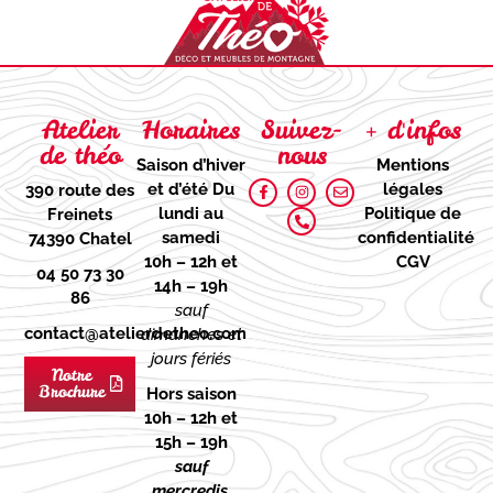
Atelier
Horaires
Suivez-
+ d'infos
de théo
nous
Saison d’hiver
Mentions
et d’été
Du
légales
390 route des
lundi au
Politique de
Freinets
samedi
confidentialité
74390 Chatel
10h – 12h et
CGV
04 50 73 30
14h – 19h
86
sauf
contact@atelierdetheo.com
dimanches et
jours fériés
Notre
Brochure
Hors saison
10h – 12h et
15h – 19h
sauf
mercredis,