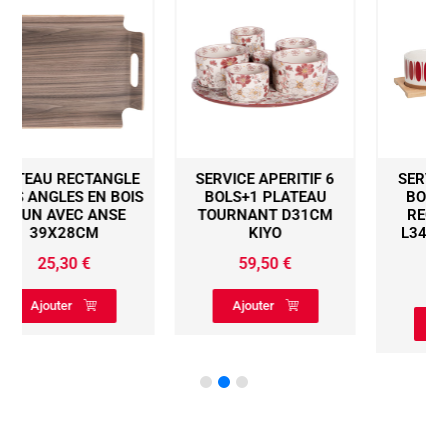
LE
SERVICE APERITIF 6
SERVICE APERITIF 4
IS
BOLS+1 PLATEAU
BOLS+1 PLATEAU
TOURNANT D31CM
RECTANGLE BOIS
KIYO
L34,5CM MIKONOS
ROUGE
59,50
€
34,50
€
Ajouter
Ajouter