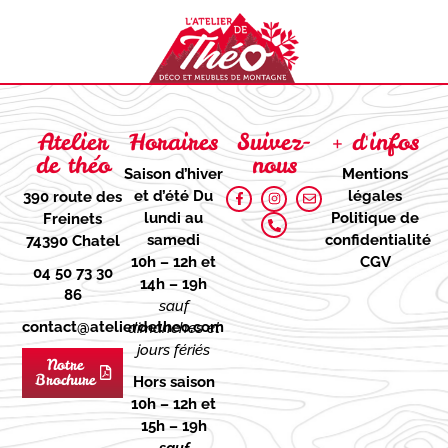
Atelier
Horaires
Suivez-
+ d'infos
de théo
nous
Saison d’hiver
Mentions
et d’été
Du
légales
390 route des
lundi au
Politique de
Freinets
samedi
confidentialité
74390 Chatel
10h – 12h et
CGV
04 50 73 30
14h – 19h
86
sauf
contact@atelierdetheo.com
dimanches et
jours fériés
Notre
Brochure
Hors saison
10h – 12h et
15h – 19h
sauf