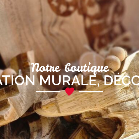
Notre boutique
TION MURALE
,
DÉC