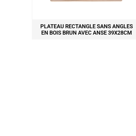
 ANGLES
SERVICE APERITIF 6 BOLS+1 PLATEA
39X28CM
TOURNANT D31CM KIYO
59,50
€
Ajouter