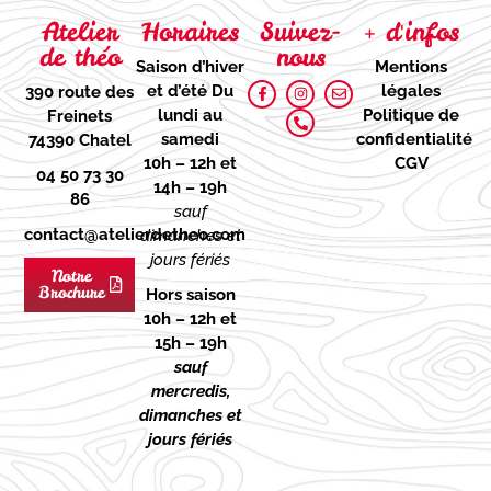
Atelier
Horaires
Suivez-
+ d'infos
de théo
nous
Saison d’hiver
Mentions
et d’été
Du
légales
390 route des
lundi au
Politique de
Freinets
samedi
confidentialité
74390 Chatel
10h – 12h et
CGV
04 50 73 30
14h – 19h
86
sauf
contact@atelierdetheo.com
dimanches et
jours fériés
Notre
Brochure
Hors saison
10h – 12h et
15h – 19h
sauf
mercredis,
dimanches et
jours fériés