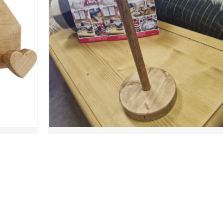
DEROULEUR SOPALIN ROND
16,50
€
Ajouter