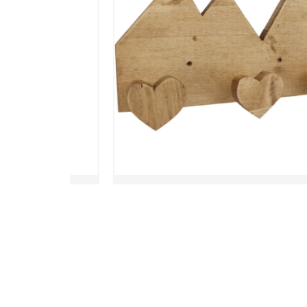
EC DEUX
PATERE 3 TETES COEUR
 MOTIF
« MONTAGNE » BOIS CIRE
42,90
€
Ajouter