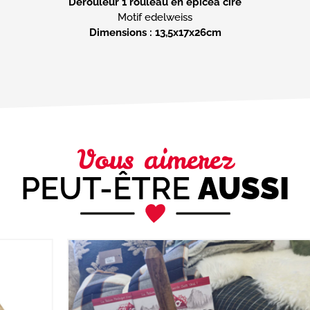
Dérouleur 1 rouleau en épicéa cire
Dimensions : 13,5x17x26cm
Vous aimerez
PEUT-ÊTRE
AUSSI