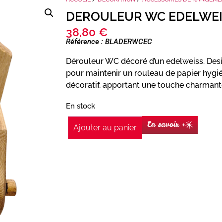
DEROULEUR WC EDELWEIS
38,80
€
Référence : BLADERWCEC
Dérouleur WC décoré d’un edelweiss. Desi
pour maintenir un rouleau de papier hygié
décoratif, apportant une touche charmante 
En stock
En savoir +
Ajouter au panier