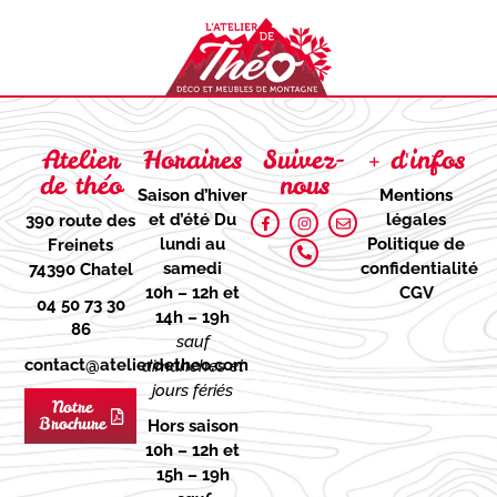
Atelier
Horaires
Suivez-
+ d'infos
de théo
nous
Saison d’hiver
Mentions
et d’été
Du
légales
390 route des
lundi au
Politique de
Freinets
samedi
confidentialité
74390 Chatel
10h – 12h et
CGV
04 50 73 30
14h – 19h
86
sauf
contact@atelierdetheo.com
dimanches et
jours fériés
Notre
Brochure
Hors saison
10h – 12h et
15h – 19h