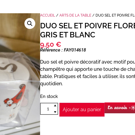
ACCUEIL
/
ARTS DE LA TABLE
/ DUO SEL ET POIVRE F
DUO SEL ET POIVRE FLO
GRIS ET BLANC
9,50
€
Référence : FAY014618
Duo sel et poivre décoratif avec motif po
champêtre qui apporte une touche de cha
table. Pratiques et faciles à utiliser, ils s
quotidien.
En stock
En savoir +
Ajouter au panier