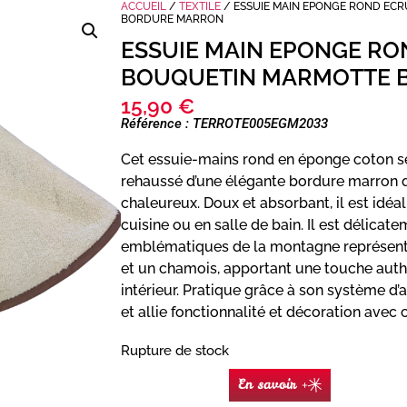
ACCUEIL
/
TEXTILE
/ ESSUIE MAIN EPONGE ROND EC
BORDURE MARRON
ESSUIE MAIN EPONGE RO
BOUQUETIN MARMOTTE 
15,90
€
Référence : TERROTE005EGM2033
Cet essuie-mains rond en éponge coton séd
rehaussé d’une élégante bordure marron q
chaleureux. Doux et absorbant, il est idéa
cuisine ou en salle de bain. Il est délicat
emblématiques de la montagne représent
et un chamois, apportant une touche auth
intérieur. Pratique grâce à son système d’
et allie fonctionnalité et décoration avec
Rupture de stock
En savoir +