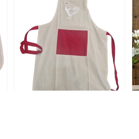
S
TABLIER DE CUISINE NESTOR 60X90
POULE ECRU POCHE ROUGE
9,90
€
Ajouter