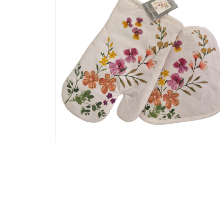
ETIN
SET GANT + MANIQUE CLELIA FLEUR
ON
COLOREES FOND BLANC
11,90
€
Ajouter