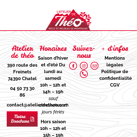
Atelier
Horaires
Suivez-
+ d'infos
de théo
nous
Saison d’hiver
Mentions
et d’été
Du
légales
390 route des
lundi au
Politique de
Freinets
samedi
confidentialité
74390 Chatel
10h – 12h et
CGV
04 50 73 30
14h – 19h
86
sauf
contact@atelierdetheo.com
dimanches et
jours fériés
Notre
Brochure
Hors saison
10h – 12h et
15h – 19h