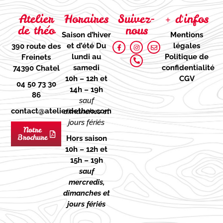
Atelier
Horaires
Suivez-
+ d'infos
de théo
nous
Saison d’hiver
Mentions
et d’été
Du
légales
390 route des
lundi au
Politique de
Freinets
samedi
confidentialité
74390 Chatel
10h – 12h et
CGV
04 50 73 30
14h – 19h
86
sauf
contact@atelierdetheo.com
dimanches et
jours fériés
Notre
Brochure
Hors saison
10h – 12h et
15h – 19h
sauf
mercredis,
dimanches et
jours fériés