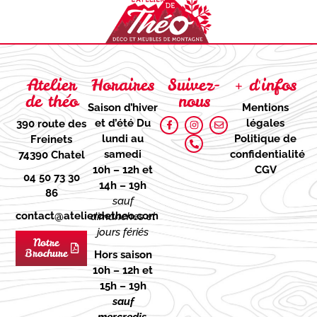
Atelier
Horaires
Suivez-
+ d'infos
de théo
nous
Saison d’hiver
Mentions
et d’été
Du
légales
390 route des
lundi au
Politique de
Freinets
samedi
confidentialité
74390 Chatel
10h – 12h et
CGV
04 50 73 30
14h – 19h
86
sauf
contact@atelierdetheo.com
dimanches et
jours fériés
Notre
Brochure
Hors saison
10h – 12h et
15h – 19h
sauf
mercredis,