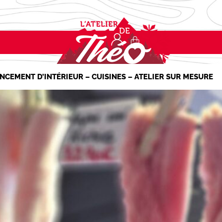
NCEMENT D’INTÉRIEUR – CUISINES – ATELIER SUR MESURE