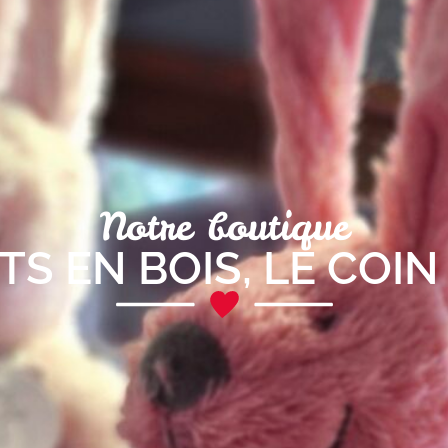
Notre boutique
TS EN BOIS
,
LE COIN