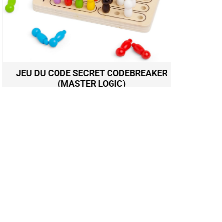
JEU DU CODE SECRET CODEBREAKER
(MASTER LOGIC)
DOMINO
19,90
€
Ajouter