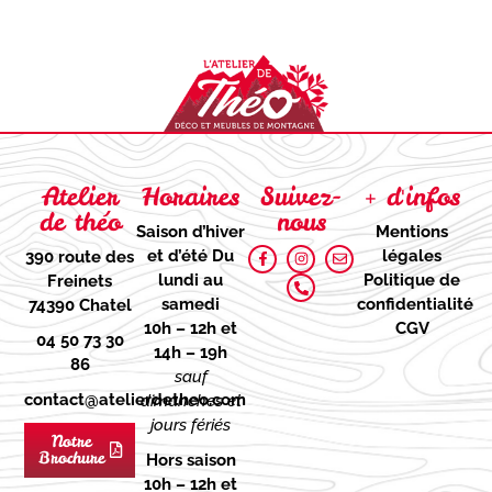
Atelier
Horaires
Suivez-
+ d'infos
de théo
nous
Saison d’hiver
Mentions
et d’été
Du
légales
390 route des
lundi au
Politique de
Freinets
samedi
confidentialité
74390 Chatel
10h – 12h et
CGV
04 50 73 30
14h – 19h
86
sauf
contact@atelierdetheo.com
dimanches et
jours fériés
Notre
Brochure
Hors saison
10h – 12h et