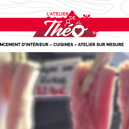
NCEMENT D’INTÉRIEUR – CUISINES – ATELIER SUR MESURE