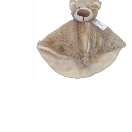
ACHETE
DOUDOU OURS BELLA BEIGE ET
EE
MARRON
19,20
€
Ajouter