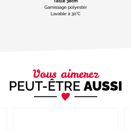
Taille 38cm
Garnissage polyester
Lavable à 30°C
Vous aimerez
PEUT-ÊTRE
AUSSI