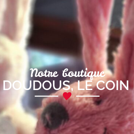
Notre boutique
T DOUDOUS
,
LE COIN