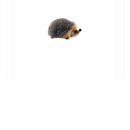
PELUCHE HERISSON 15CM
20,20
€
Ajouter