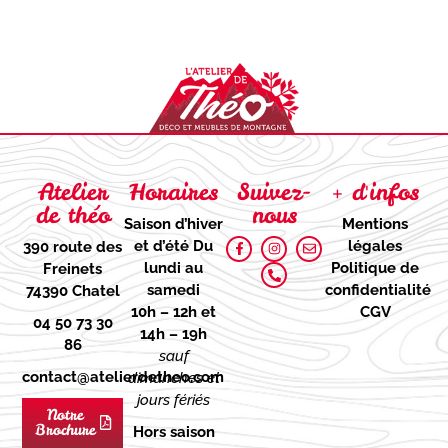
Atelier
Horaires
Suivez-
+ d'infos
de théo
nous
Saison d’hiver
Mentions
et d’été
Du
légales
390 route des
lundi au
Politique de
Freinets
samedi
confidentialité
74390 Chatel
10h – 12h et
CGV
04 50 73 30
14h – 19h
86
sauf
contact@atelierdetheo.com
dimanches et
jours fériés
Notre
Brochure
Hors saison