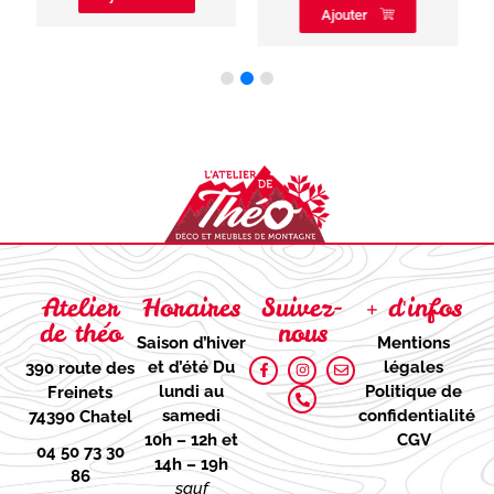
Ajouter
Atelier
Horaires
Suivez-
+ d'infos
de théo
nous
Saison d’hiver
Mentions
et d’été
Du
légales
390 route des
lundi au
Politique de
Freinets
samedi
confidentialité
74390 Chatel
10h – 12h et
CGV
04 50 73 30
14h – 19h
86
sauf