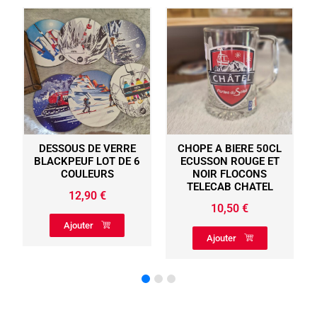
SSOUS DE VERRE
CHOPE A BIERE 50CL
DESSOUS
CKPEUF LOT DE 6
ECUSSON ROUGE ET
PEAU DE 
COULEURS
NOIR FLOCONS
SUPPORT 
TELECAB CHATEL
BLANC 
12,90
€
10,50
€
34
Ajouter
Ajouter
Ajou