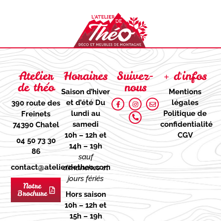
Atelier
Horaires
Suivez-
+ d'infos
de théo
nous
Saison d’hiver
Mentions
et d’été
Du
légales
390 route des
lundi au
Politique de
Freinets
samedi
confidentialité
74390 Chatel
10h – 12h et
CGV
04 50 73 30
14h – 19h
86
sauf
contact@atelierdetheo.com
dimanches et
jours fériés
Notre
Brochure
Hors saison
10h – 12h et
15h – 19h