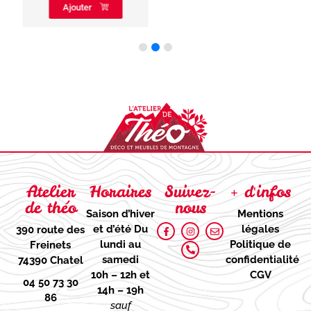
Ajouter
Atelier
Horaires
Suivez-
+ d'infos
de théo
nous
Saison d’hiver
Mentions
et d’été
Du
légales
390 route des
lundi au
Politique de
Freinets
samedi
confidentialité
74390 Chatel
10h – 12h et
CGV
04 50 73 30
14h – 19h
86
sauf