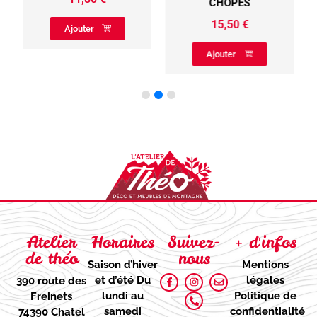
CHOPES
15,50
€
Ajouter
Ajouter
Atelier
Horaires
Suivez-
+ d'infos
de théo
nous
Saison d’hiver
Mentions
et d’été
Du
légales
390 route des
lundi au
Politique de
Freinets
samedi
confidentialité
74390 Chatel