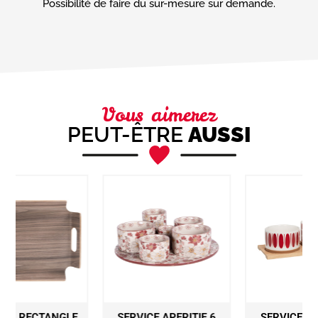
Possibilité de faire du sur-mesure sur demande.
(Nécessaire)
Vous aimerez
PEUT-ÊTRE
AUSSI
E
SERVICE APERITIF 6
SERVICE APERITIF 4