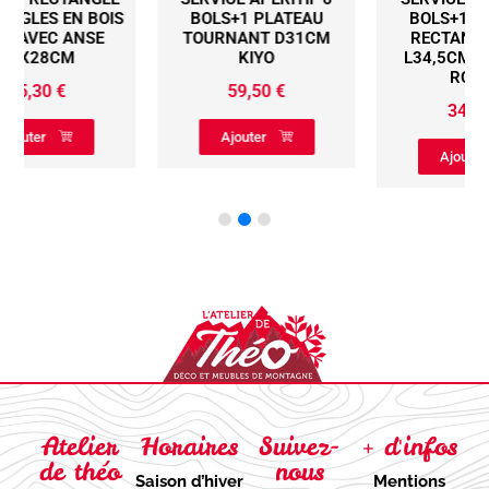
S
BOLS+1 PLATEAU
BOLS+1 PLATEAU
TOURNANT D31CM
RECTANGLE BOIS
KIYO
L34,5CM MIKONOS
ROUGE
59,50
€
34,50
€
Ajouter
Ajouter
Atelier
Horaires
Suivez-
+ d'infos
de théo
nous
Saison d’hiver
Mentions