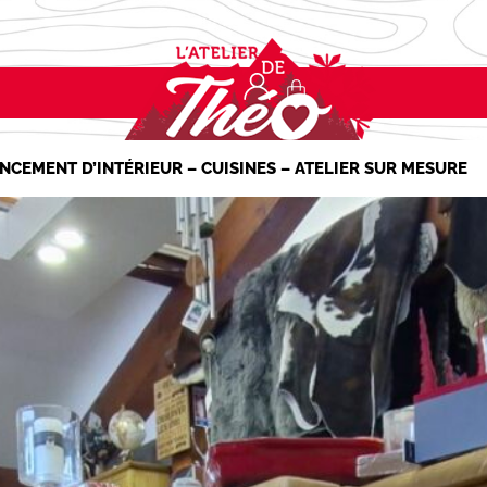
NCEMENT D’INTÉRIEUR – CUISINES – ATELIER SUR MESURE