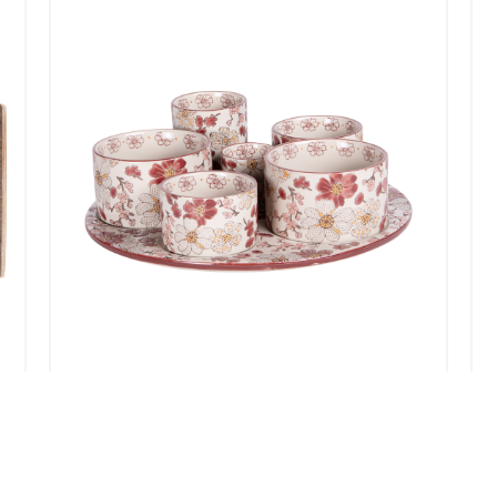
U
SERVICE APERITIF 4 BOLS+1 PLATEAU
RECTANGLE BOIS L34,5CM MIKONOS
ROUGE
34,50
€