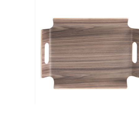
 ANGLES
SERVICE APERITIF 6 BOLS+1 PLATEA
39X28CM
TOURNANT D31CM KIYO
59,50
€