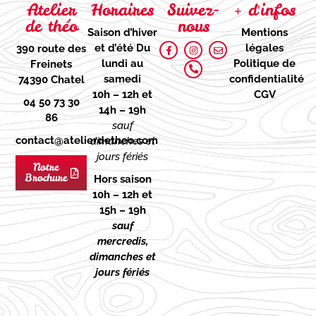
Atelier
Horaires
Suivez-
+ d'infos
de théo
nous
Saison d’hiver
Mentions
et d’été
Du
légales
390 route des
lundi au
Politique de
Freinets
samedi
confidentialité
74390 Chatel
10h – 12h et
CGV
04 50 73 30
14h – 19h
86
sauf
contact@atelierdetheo.com
dimanches et
jours fériés
Notre
Brochure
Hors saison
10h – 12h et
15h – 19h
sauf
mercredis,
dimanches et
jours fériés